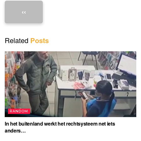
V
‹‹
i
d
Related
Posts
e
o
RANDOM
In het buitenland werkt het rechtsysteem net iets
anders…