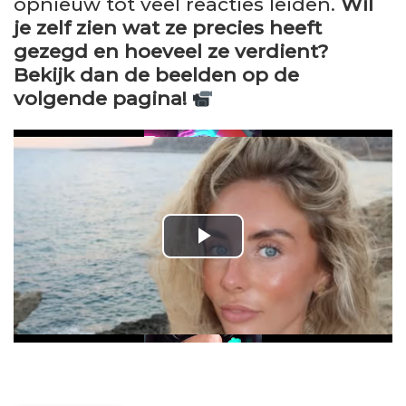
opnieuw tot veel reacties leiden.
Wil
je zelf zien wat ze precies heeft
gezegd en hoeveel ze verdient?
Bekijk dan de beelden op de
volgende pagina!
P
l
a
y