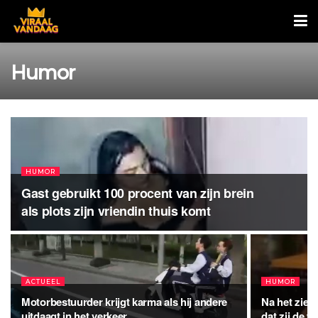
Humor
HUMOR
Gast gebruikt 100 procent van zijn brein
als plots zijn vriendin thuis komt
ACTUEEL
HUMOR
Motorbestuurder krijgt karma als hij andere
Na het zien
uitdaagt in het verkeer
dat zij de w