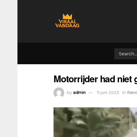
Motorrijder had niet
by
admin
11 juni 2025
in
Ran