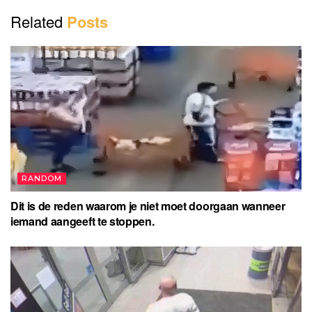
d
Related
Posts
e
o
RANDOM
Dit is de reden waarom je niet moet doorgaan wanneer
iemand aangeeft te stoppen.