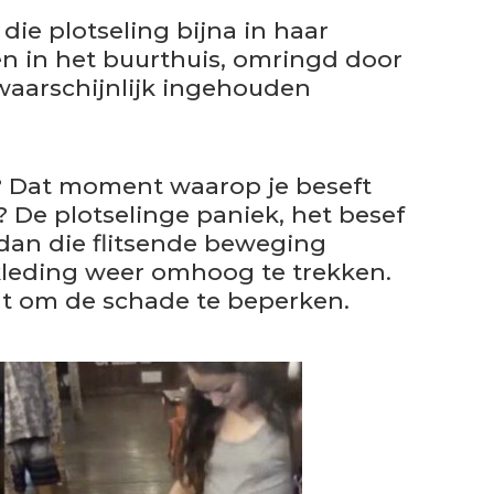
ie plotseling bijna in haar
 in het buurthuis, omringd door
waarschijnlijk ingehouden
n? Dat moment waarop je beseft
? De plotselinge paniek, het besef
 dan die flitsende beweging
kleding weer omhoog te trekken.
aat om de schade te beperken.