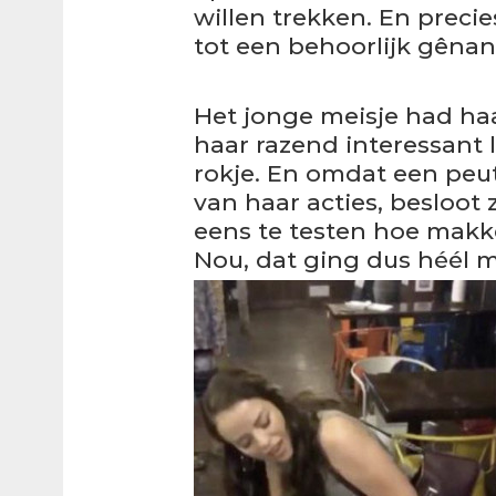
willen trekken. En precie
tot een behoorlijk gêna
Het jonge meisje had haa
haar razend interessant 
rokje. En omdat een peu
van haar acties, besloot
eens te testen hoe makke
Nou, dat ging dus héél m