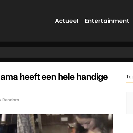
Actueel
Entertainment
ama heeft een hele handige
To
n
Random