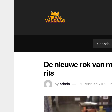
De nieuwe rok van m
rits
by
admin
28 februari 2025
i