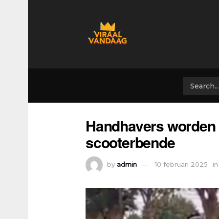
Handhavers worden 
scooterbende
by
admin
10 februari 2025
in