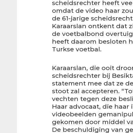
scheidsrechter heeft vee
omdat de video haar zou 
de 61-jarige scheidsrech
Karaarslan ontkent dat zi
de voetbalbond overtuig
heeft daarom besloten ha
Turkse voetbal.
Karaarslan, die ooit droo
scheidsrechter bij Besikta
statement mee dat ze dez
stoot zal accepteren. “To
vechten tegen deze besli
Haar advocaat, die haar in
videobeelden gemanipulee
gekomen door middel van 
De beschuldiging van g