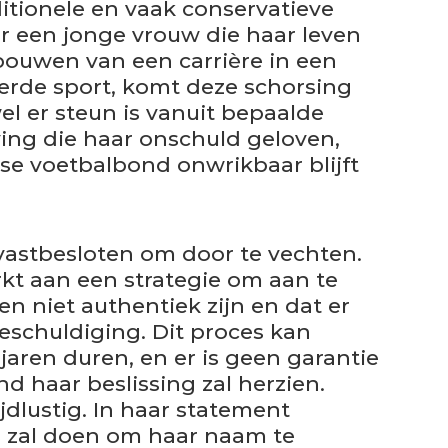
ditionele en vaak conservatieve
r een jonge vrouw die haar leven
bouwen van een carrière in een
de sport, komt deze schorsing
el er steun is vanuit bepaalde
ng die haar onschuld geloven,
kse voetbalbond onwrikbaar blijft
r vastbesloten om door te vechten.
kt aan een strategie om aan te
n niet authentiek zijn en dat er
beschuldiging. Dit proces kan
jaren duren, en er is geen garantie
d haar beslissing zal herzien.
ijdlustig. In haar statement
s zal doen om haar naam te