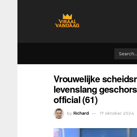
Vrouwelijke scheidsre
levenslang geschorst
official (61)
by
Richard
17 oktober 2024