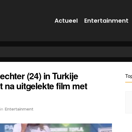
Actueel
Entertainment
chter (24) in Turkije
To
 na uitgelekte film met
in
Entertainment