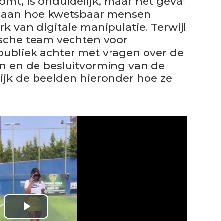
komt, is onduidelijk, maar het geval
nt aan hoe kwetsbaar mensen
rk van digitale manipulatie. Terwijl
ische team vechten voor
t publiek achter met vragen over de
en en de besluitvorming van de
ijk de beelden hieronder hoe ze
P