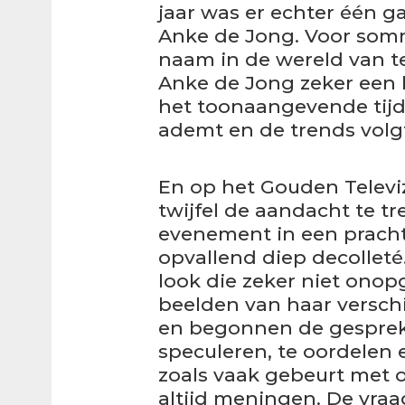
jaar was er echter één ga
Anke de Jong. Voor som
naam in de wereld van te
Anke de Jong zeker een 
het toonaangevende tijd
ademt en de trends volgt
En op het Gouden Televiz
twijfel de aandacht te t
evenement in een pracht
opvallend diep decolleté
look die zeker niet onop
beelden van haar verschi
en begonnen de gespre
speculeren, te oordelen 
zoals vaak gebeurt met 
altijd meningen. De vraa