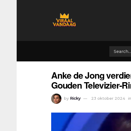
Anke de Jong verdien
Gouden Televizier-R
by
Ricky
23 oktober 2024
i