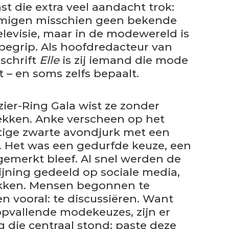
st die extra veel aandacht trok:
migen misschien geen bekende
levisie, maar in de modewereld is
begrip. Als hoofdredacteur van
schrift
Elle
is zij iemand die mode
 – en soms zelfs bepaalt.
ier-Ring Gala wist ze zonder
rekken. Anke verscheen op het
ige zwarte avondjurk met een
. Het was een gedurfde keuze, een
gemerkt bleef. Al snel werden de
jning gedeeld op sociale media,
kken. Mensen begonnen te
en vooral: te discussiëren. Want
opvallende modekeuzes, zijn er
g die centraal stond: paste deze