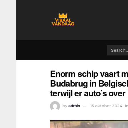
Enorm schip vaart me
Budabrug in Belgis
terwijl er auto’s over
by
admin
15 oktober 2024
i