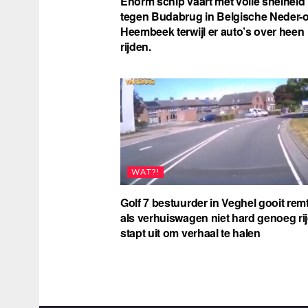
Enorm schip vaart met volle snelheid
tegen Budabrug in Belgische Neder-o
Heembeek terwijl er auto’s over heen
rijden.
WAT?!
Golf 7 bestuurder in Veghel gooit remt
als verhuiswagen niet hard genoeg rij
stapt uit om verhaal te halen