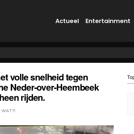
Actueel
Entertainment
t volle snelheid tegen
To
che Neder-over-Heembeek
 heen rijden.
n
WAT?!