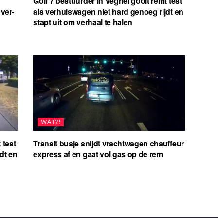
Golf 7 bestuurder in Veghel gooit remt test
ver-
als verhuiswagen niet hard genoeg rijdt en
stapt uit om verhaal te halen
WAT?!
 test
Transit busje snijdt vrachtwagen chauffeur
dt en
express af en gaat vol gas op de rem