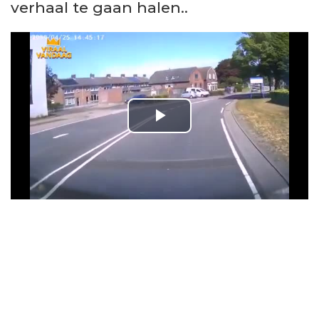
verhaal te gaan halen..
P
l
a
y
V
i