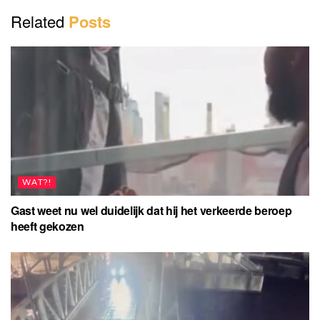
d
Related
Posts
e
o
WAT?!
Gast weet nu wel duidelijk dat hij het verkeerde beroep
heeft gekozen