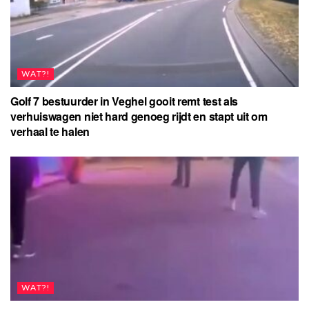
WAT?!
Golf 7 bestuurder in Veghel gooit remt test als
verhuiswagen niet hard genoeg rijdt en stapt uit om
verhaal te halen
WAT?!