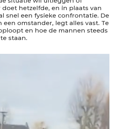
j de situatie wil uitleggen of
doet hetzelfde, en in plaats van
l snel een fysieke confrontatie. De
 een omstander, legt alles vast. Te
 oploopt en hoe de mannen steeds
te staan.