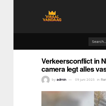
Verkeersconflict in N
camera legt alles vas
by
admin
09 juni 2025
in
Ra