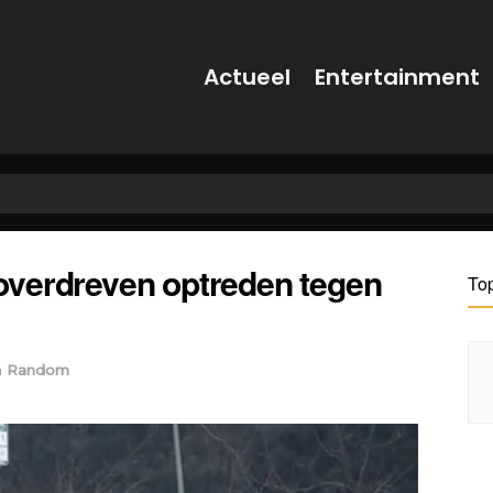
Actueel
Entertainment
e overdreven optreden tegen
To
n
Random