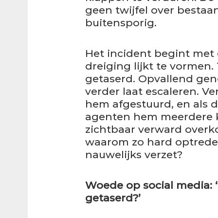
geen twijfel over besta
buitensporig.
Het incident begint met
dreiging lijkt te vormen
getaserd. Opvallend genoe
verder laat escaleren. V
hem afgestuurd, en als d
agenten hem meerdere ker
zichtbaar verward overko
waarom zo hard optrede
nauwelijks verzet?
Woede op social media: ‘
getaserd?’