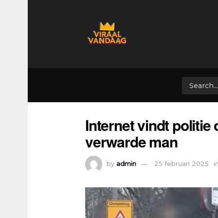
Internet vindt politi
verwarde man
by
admin
25 februari 2025
i