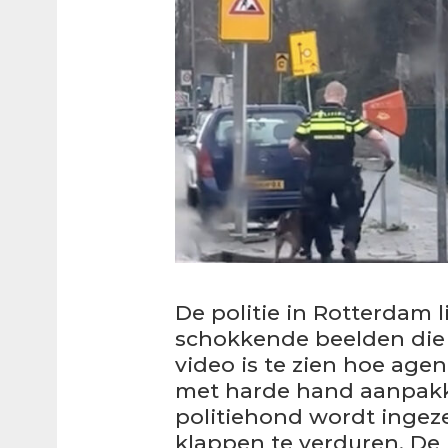
De politie in Rotterdam 
schokkende beelden die o
video is te zien hoe ag
met harde hand aanpakke
politiehond wordt ingez
klappen te verduren. De 