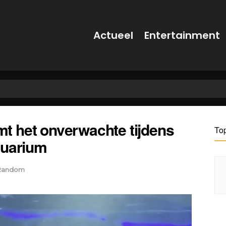
Actueel
Entertainment
 het onverwachte tijdens
To
quarium
Random