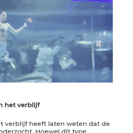
 het verblijf
verblijf heeft laten weten dat de
nderzocht. Hoewel dit type