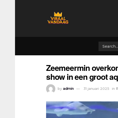
Zeemeermin overkomt
show in een groot a
by
admin
31 januari 2025
in