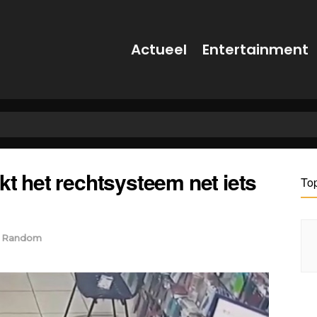
Actueel
Entertainment
kt het rechtsysteem net iets
To
Random