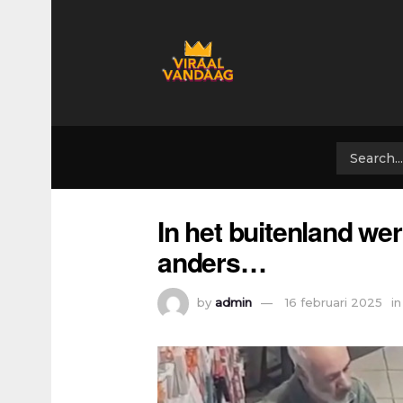
In het buitenland wer
anders…
by
admin
16 februari 2025
in