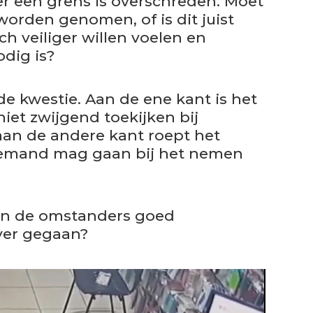
 er een grens is overschreden. Moet
worden genomen, of is dit juist
h veiliger willen voelen en
dig is?
de kwestie. Aan de ene kant is het
niet zwijgend toekijken bij
an de andere kant roept het
 iemand mag gaan bij het nemen
ben de omstanders goed
 ver gegaan?