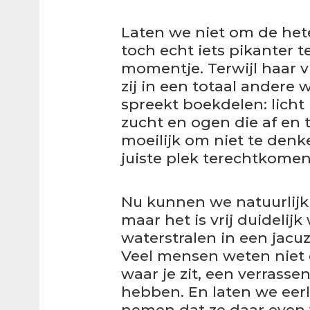
Laten we niet om de hete 
toch echt iets pikanter t
momentje. Terwijl haar vr
zij in een totaal andere 
spreekt boekdelen: lich
zucht en ogen die af en t
moeilijk om niet te denk
juiste plek terechtkomen
Nu kunnen we natuurlijk
maar het is vrij duidelijk
waterstralen in een jacu
Veel mensen weten niet d
waar je zit, een verras
hebben. En laten we eerli
nemen dat ze daar even 