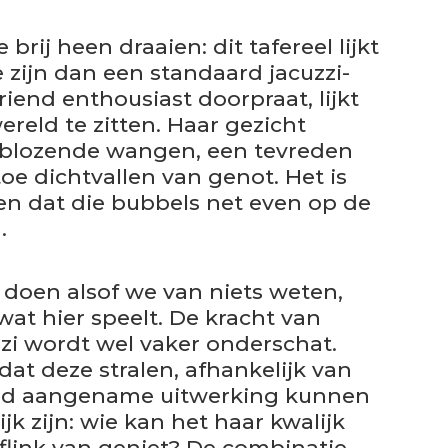
brij heen draaien: dit tafereel lijkt
e zijn dan een standaard jacuzzi-
iend enthousiast doorpraat, lijkt
wereld te zitten. Haar gezicht
t blozende wangen, een tevreden
oe dichtvallen van genot. Het is
en dat die bubbels net even op de
.
 doen alsof we van niets weten,
 wat hier speelt. De kracht van
zzi wordt wel vaker onderschat.
at deze stralen, afhankelijk van
send aangename uitwerking kunnen
jk zijn: wie kan het haar kwalijk
flink van geniet? De combinatie