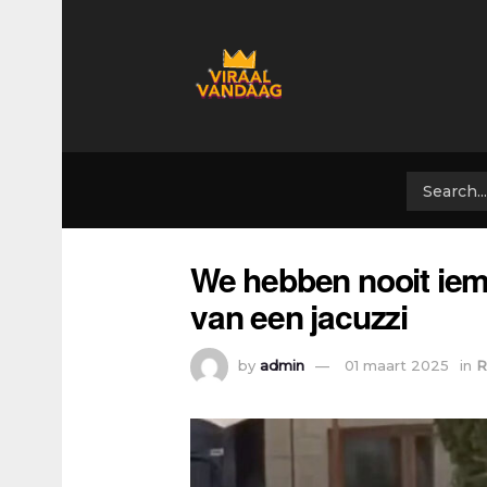
We hebben nooit iem
van een jacuzzi
by
admin
01 maart 2025
in
R