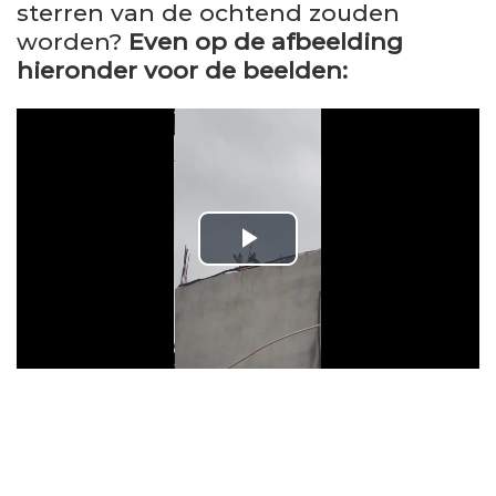
sterren van de ochtend zouden
worden?
Even op de afbeelding
hieronder voor de beelden:
P
l
a
y
V