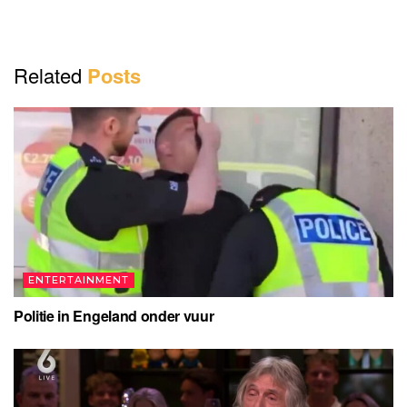
i
d
Related
Posts
e
o
ENTERTAINMENT
Politie in Engeland onder vuur